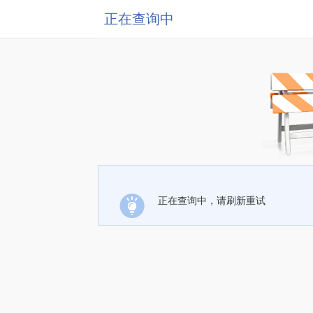
正在查询中
正在查询中，请刷新重试