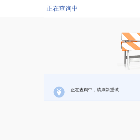
正在查询中
正在查询中，请刷新重试