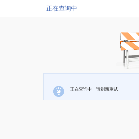
正在查询中
正在查询中，请刷新重试