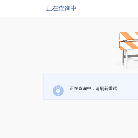
正在查询中
正在查询中，请刷新重试