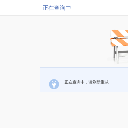
正在查询中
正在查询中，请刷新重试