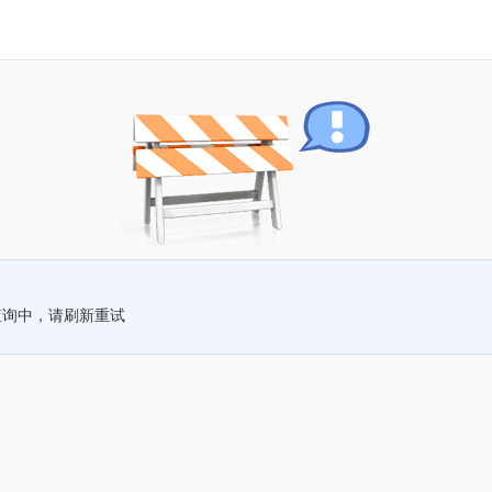
查询中，请刷新重试