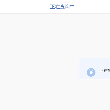
正在查询中
正在