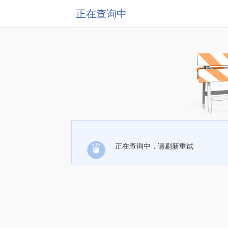
正在查询中
正在查询中，请刷新重试