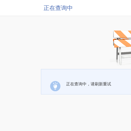
正在查询中
正在查询中，请刷新重试