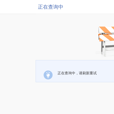
正在查询中
正在查询中，请刷新重试