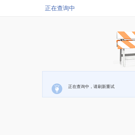
正在查询中
正在查询中，请刷新重试